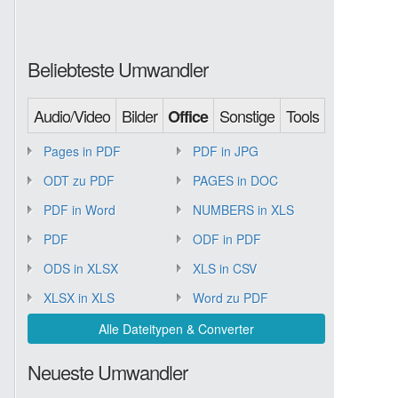
Beliebteste Umwandler
Audio/Video
Bilder
Sonstige
Tools
Office
Pages in PDF
PDF in JPG
ODT zu PDF
PAGES in DOC
PDF in Word
NUMBERS in XLS
PDF
ODF in PDF
ODS in XLSX
XLS in CSV
XLSX in XLS
Word zu PDF
Alle Dateitypen & Converter
Neueste Umwandler