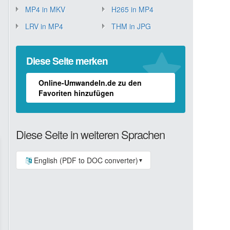
MP4 in MKV
H265 in MP4
LRV in MP4
THM in JPG
Diese Seite merken
Online-Umwandeln.de zu den
Favoriten hinzufügen
Diese Seite in weiteren Sprachen
English (PDF to DOC converter)
▼