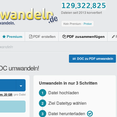
.
.
1
2
9
3
2
2
8
2
5
Dateien seit 2013 konvertiert
2
3
0
4
3
3
9
3
6
3
4
5
4
4
0
4
7
Kein Premium -
Preise
4
5
6
5
5
5
8
Premium
PDF erstellen
PDF zusammenfügen
5
6
7
6
6
6
9
wandeln
6
7
8
7
7
7
0
7
8
9
8
8
8
DOC zu PDF umwandeln
 DOC umwandeln!
8
9
0
9
9
9
9
0
0
0
0
Umwandeln in nur 3 Schritten
0
Datei hochladen
1
um: 20 GB
) pro Datei
Ziel Dateityp wählen
2
Datei herunterladen
3