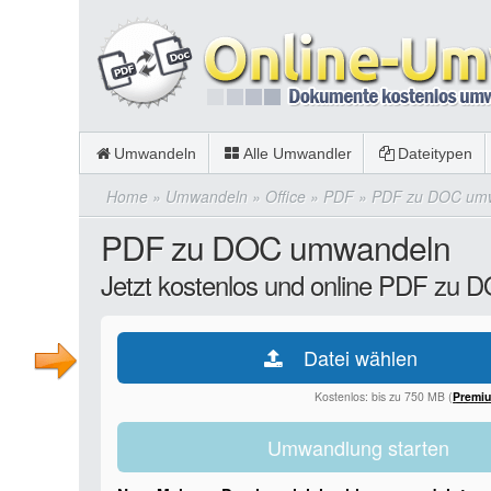
Umwandeln
Alle Umwandler
Dateitypen
Home
»
Umwandeln
»
Office
»
PDF
»
PDF zu DOC um
PDF zu DOC umwandeln
Jetzt kostenlos und online PDF zu
Datei wählen
Kostenlos: bis zu 750 MB (
Premi
Umwandlung starten